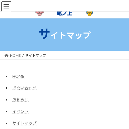
コ
ナ
ン
ビ
テ
ゲ
ン
ー
ツ
シ
サ
へ
ョ
イトマップ
ス
ン
キ
に
ッ
移
プ
動
HOME
サイトマップ
HOME
お問い合わせ
お知らせ
イベント
サイトマップ